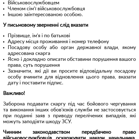
Військовослужбовцем
Членом сім’ї військовослужбовця
Іншою заінтересованою особою.
У письмовому зверненні слід вказати
Прізвище, ім’я і по батькові
Адресу місця проживання і номер телефону
Посадову особу або орган державної влади, якому
адресована скарга
Ясно і докладно описати обставини порушення вашого
права, суть порушення
Зазначити, які дії ви просите відповідальну посадову
особу вчинити для відновлення цього права, вказати
дату і поставити підпис.
Важливо!
Заборона подавати скаргу під час бойового чергування
та виконання інших обов’язків служби не застосовується
при поданні заяв з приводу перелічених випадків, які
можуть заподіяти шкоду ЗСУ.
Чинним законодавством передбачено право
військовослужбовців оскаржувати накази начальника