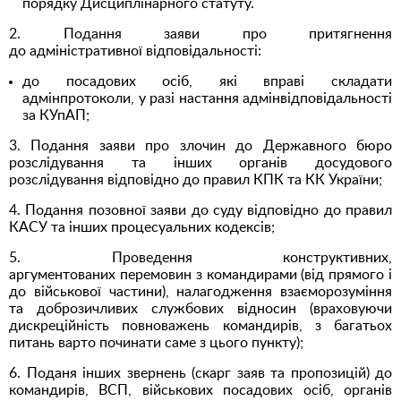
порядку Дисциплінарного статуту.
2. Подання заяви про притягнення
до адміністративної відповідальності:
до посадових осіб, які вправі складати
адмінпротоколи, у разі настання адмінвідповідальності
за КУпАП;
3. Подання заяви про злочин до Державного бюро
розслідування та інших органів досудового
розслідування відповідно до правил КПК та КК України;
4. Подання позовної заяви до суду відповідно до правил
КАСУ та інших процесуальних кодексів;
5. Проведення конструктивних,
аргументованих перемовин з командирами (від прямого і
до військової частини), налагодження взаєморозуміння
та доброзичливих службових відносин (враховуючи
дискреційність повноважень командирів, з багатьох
питань варто починати саме з цього пункту);
6. Поданя інших звернень (скарг заяв та пропозицій) до
командирів, ВСП, військових посадових осіб, органів