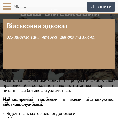
МЕНЮ
Дзвонити
Військовий адвокат
Захищаємо ваші інтереси швидко та якісно!
Навіть наші захисники можуть потребувати захисту своїх
правових або соціально-правових питаннях і наразі це
питання все більше актуалізується.
Найпоширеніші проблеми з якими зіштовхуються
військовослужбовці:
Відсутність матеріальної допомоги