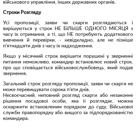
військового управління, інших державних органів.
Строки Розгляду
Усі пропозиції, заяви чи скарги розглядаються і
вирішуються у строк НЕ БІЛЬШЕ ОДНОГО МІСЯЦЯ з
часу їх отримання, а ті, що НЕ потребують додаткового
вивчення й перевірки, - невідкладно, але не пізніше
п’ятнадцяти днів з часу їх надходження.
Якщо у місячний строк вирішити порушені у зверненні
питання неможливо, командир встановлює новий строк,
про що сповіщається військовослужбовець, який подав
звернення.
Загальний строк розгляду пропозиції, заяви чи скарги не
може перевищувати сорока п’яти днів.
Несвоєчасний, неповний розгляд скарги або незаконне
рішення посадової особи, яка її розглядає, можна
оскаржити встановленим порядком до суду, Військової
служби правопорядку або вищого за підпорядкованістю
командира.