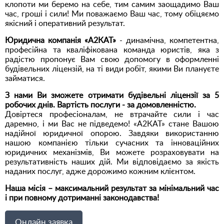
клопоти ми беремо на себе, тим самим заощадимо Ваш
час, гроші і сили! Ми поважаємо Ваш час, тому обіцяємо
якісний і оперативний результат.
Юридична компанія «А2КАТ»
- динамічна, компетентна,
професійна та кваліфікована команда юристів, яка з
радістю пропонує Вам свою допомогу в оформленні
будівельних ліцензій, на ті види робіт, якими Ви плануєте
займатися.
З нами Ви зможете отримати будівельні ліцензії за 5
робочих днів. Вартість послуги - за домовленністю.
Довіртеся професіоналам, не втрачайте сили і час
даремно, і ми Вас не підведемо! «А2КАТ» стане Вашою
надійної юридичної опорою. Завдяки використанню
нашою компанією тільки сучасних та інноваційних
юридичних механізмів, Ви можете розраховувати на
результативність наших дій. Ми відповідаємо за якість
наданих послуг, адже дорожимо кожним клієнтом.
Наша місія – максимальний результат за мінімальний час
і при повному дотриманні законодавства!
Онлайн заявка