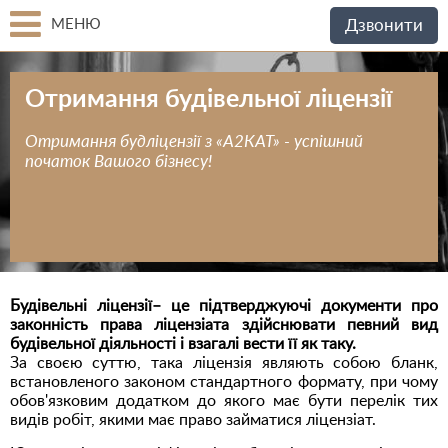
МЕНЮ
Дзвонити
Отримання будівельної ліцензії
Отримання будліцензії з «А2КАТ» - успішний
початок Вашого бізнесу!
Будівельні ліцензії– це підтверджуючі документи про
законність права ліцензіата здійснювати певний вид
будівельної діяльності і взагалі вести її як таку.
За своєю суттю, така ліцензія являють собою бланк,
встановленого законом стандартного формату, при чому
обов'язковим додатком до якого має бути перелік тих
видів робіт, якими має право займатися ліцензіат.