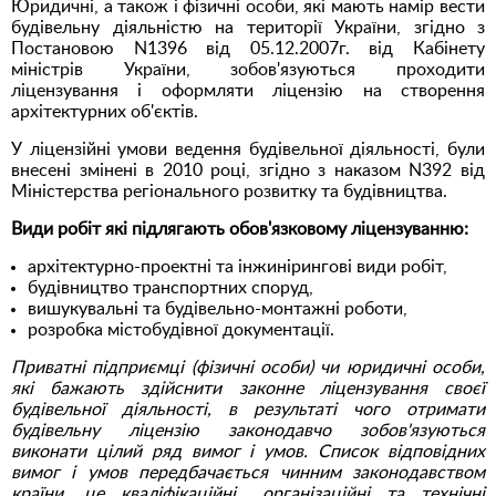
Юридичні, а також і фізичні особи, які мають намір вести
будівельну діяльністю на території України, згідно з
Постановою N1396 від 05.12.2007г. від Кабінету
міністрів України, зобов'язуються проходити
ліцензування і оформляти ліцензію на створення
архітектурних об'єктів.
У ліцензійні умови ведення будівельної діяльності, були
внесені змінені в 2010 році, згідно з наказом N392 від
Міністерства регіонального розвитку та будівництва.
Види робіт які підлягають обов'язковому ліцензуванню:
архітектурно-проектні та інжинірингові види робіт,
будівництво транспортних споруд,
вишукувальні та будівельно-монтажні роботи,
розробка містобудівної документації.
Приватні підприємці (фізичні особи) чи юридичні особи,
які бажають здійснити законне ліцензування своєї
будівельної діяльності, в результаті чого отримати
будівельну ліцензію законодавчо зобов'язуються
виконати цілий ряд вимог і умов. Список відповідних
вимог і умов передбачається чинним законодавством
країни, це кваліфікаційні,, організаційні та технічні