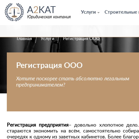
A
2
KAT
Услуги
Строительные
Юридическая компания
Главная
Услуги
Регистрация ООО
Регистрация ООО
Хотите поскорее стать абсолютно легальным
предпринимателем?
Регистрация предприятия
– довольно хлопотное дело.
стараются экономить на всём, самостоятельно соби
очередях к одному из заветных кабинетов. Более благо