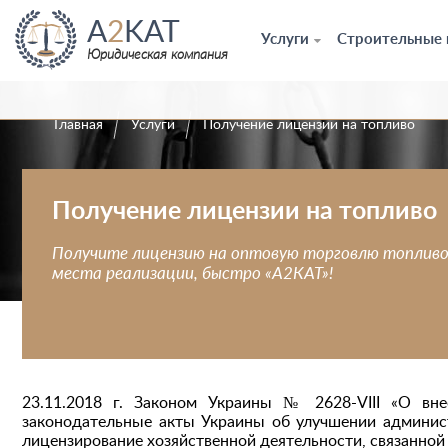
A
2
KAT
Услуги
Строительные
Юридическая компания
Главная
Услуги
Получение лицензии на топливо
Получение лицензии на топливо
Получите лицензию на оптовую торговлю топливо
места реализации, быстро «А2КАТ»!
23.11.2018 г. Законом Украины № 2628-VIII «О вн
законодательные акты Украины об улучшении админист
лицензирование хозяйственной деятельности, связанной