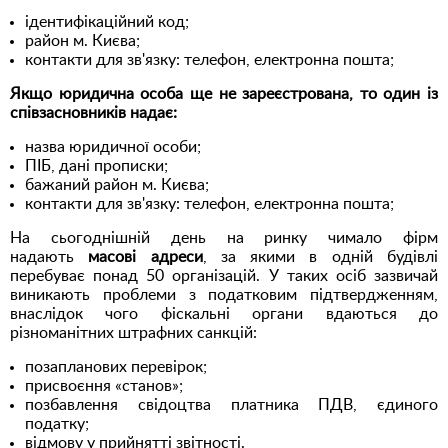
ідентифікаційний код;
район м. Києва;
контакти для зв'язку: телефон, електронна пошта;
Якщо юридична особа ще не зареєстрована, то один із
співзасновників надає:
назва юридичної особи;
ПІБ, дані прописки;
бажаний район м. Києва;
контакти для зв'язку: телефон, електронна пошта;
На сьогоднішній день на ринку чимало фірм
надають
масові адреси
, за якими в одній будівлі
перебуває понад 50 організацій. У таких осіб зазвичай
виникають проблеми з податковим підтвердженням,
внаслідок чого фіскальні органи вдаються до
різноманітних штрафних санкцій:
позапланових перевірок;
присвоєння «станов»;
позбавлення свідоцтва платника ПДВ, єдиного
податку;
відмову у прийнятті звітності.