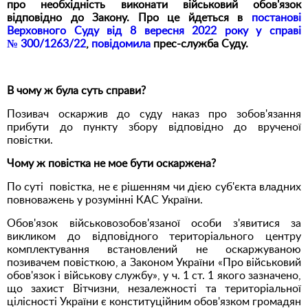
про необхідність виконати військовий обов'язок
відповідно до Закону. Про це йдеться в
постанові
Верховного Суду від 8 вересня 2022 року у справі
№ 300/1263/22
,
повідомила
прес-служба Суду.
В чому ж була суть справи?
Позивач оскаржив до суду наказ про зобов'язання
прибути до пункту збору відповідно до врученої
повістки.
Чому ж повістка не мое бути оскаржена?
По суті повістка, не є рішенням чи дією суб'єкта владних
повноважень у розумінні КАС України.
Обов'язок військовозобов'язаної особи з'явитися за
викликом до відповідного територіального центру
комплектування встановлений не оскаржуваною
позивачем повісткою, а Законом України «Про військовий
обов'язок і військову службу», у ч. 1 ст. 1 якого зазначено,
що захист Вітчизни, незалежності та територіальної
цілісності України є конституційним обов'язком громадян