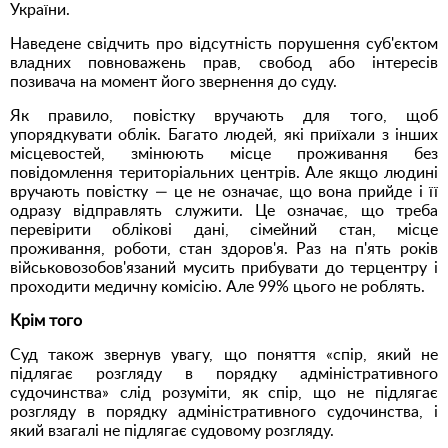
України.
Наведене свідчить про відсутність порушення суб'єктом
владних повноважень прав, свобод або інтересів
позивача на момент його звернення до суду.
Як правило, повістку вручають для того, щоб
упорядкувати облік. Багато людей, які приїхали з інших
місцевостей, змінюють місце проживання без
повідомлення територіальних центрів. Але якщо людині
вручають повістку — це не означає, що вона прийде і її
одразу відправлять служити. Це означає, що треба
перевірити облікові дані, сімейний стан, місце
проживання, роботи, стан здоров'я. Раз на п'ять років
військовозобов'язаний мусить прибувати до терцентру і
проходити медичну комісію. Але 99% цього не роблять.
Крім того
Суд також звернув увагу, що поняття «спір, який не
підлягає розгляду в порядку адміністративного
судочинства» слід розуміти, як спір, що не підлягає
розгляду в порядку адміністративного судочинства, і
який взагалі не підлягає судовому розгляду.