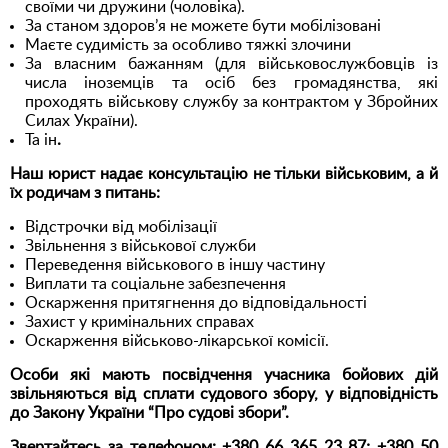
своїми чи дружини (чоловіка).
За станом здоров’я не можете бути мобілізовані
Маєте судимість за особливо тяжкі злочини
За власним бажанням (для військовослужбовців із
числа іноземців та осіб без громадянства, які
проходять військову службу за контрактом у Збройних
Силах України).
Та ін
.
Наш юрист надає консультацію не тільки військовим, а й
їх родичам з питань:
Відстрочки від мобілізації
Звільнення з військової служби
Переведення військового в іншу частину
Виплати та соціальне забезпечення
Оскарження притягнення до відповідальності
Захист у кримінальних справах
Оскарження військово-лікарської комісії.
Особи які мають посвідчення учасника бойових дій
звільняються від сплати судового збору, у відповідність
до Закону України “Про судові збори”.
Звертайтесь за телефоном: +380 66 365 23 87; +380 50