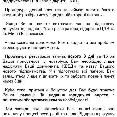
підприємство (ТОВ) або відкрити ФОП.
Процедура доволі клопітка та займає досить багато
часу, щоб розібратися у юридичній стороні питання.
Якщо Ви не хочете витрачати час на підготовку
документів, подання їх до реєстратора, відкриття ПДВ та
ін. Ми на Вас чекаємо!
Наша компанія допоможе Вам швидко та без проблем
зареєструвати підприємство.
Процедура реєстрація займає
всього 3 дні
та 15 хв
Вашої присутності у нотаріуса. Вам необхідно лише
надіслати Ваші документи, КВЕДи та назву Вашого
нового підприємства. Ми підготуємо всі папери, Вам
залишиться лише підписати їх та забрати повний пакет
через 3 дні!
Крім того, приємним бонусом для Вас буде печатка
Вашої компанії. Та
надання юридичної адреси з
поштовим обслуговуванням
за необхідності.
Ми завжди раді відповісти Вам на всі виникаючи
питання у процесі реєстрації та після. Відкриття рахунку