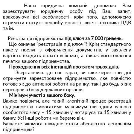
Наша юридична компанія допоможе Вам
зареєструвати юридичну особу під Ваш запит,
враховуючи всі особливості, крім того, допоможемо
отримати статутс неприбутковості, витяг платника ПДВ
та ін.
Реєстрація підприємства
під ключ за 7 000 гривень.
Що означає "реєстрація під ключ"? Крім стандартного
пакету послуг з оформлення документів, у заявлену
вартість входить оплата всіх мит, а також виготовлення
печатки вашого підприємства.
Проходження всіх інстанцій протягом трьох днів.
Звертаючись до нас зараз, ви вже через три дні
отримуєте зареєстроване підприємство, яке повністю
готове як до активної роботи на ринку, так і до будь-яких
перевірок з боку державних органів.
Мінімум участі з вашого боку.
Важко повірити, але такий клопіткий процес реєстрації
підприємства вимагатиме максимум півгодини вашого
особистого часу – 15 хвилин у нотаріуса та 15 хвилин у
банку. Усі інші роботи ми беремо він.
Бажаєте якомога швидше стати абсолютно легальним
підприємцем?