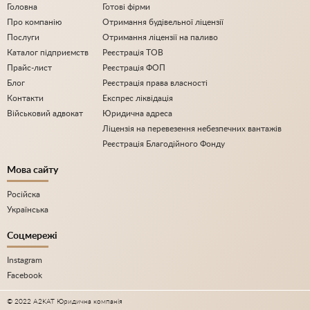
Головна
Готові фірми
Про компанію
Отримання будівельної ліцензії
Послуги
Отримання ліцензії на паливо
Каталог підприємств
Реєстрація ТОВ
Прайс-лист
Реєстрація ФОП
Блог
Реєстрація права власності
Контакти
Експрес ліквідація
Військовий адвокат
Юридична адреса
Ліцензія на перевезення небезпечних вантажів
Реєстрація Благодійного Фонду
Мова сайту
Російска
Українська
Соцмережі
Instagram
Facebook
© 2022 A2KAT Юридична компанія