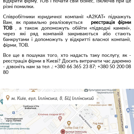
відкрити фірму, ТОВ і почати свій бізнес, ізключів при це
різні помилки.
Співробітники юридичної компанії «А2КАТ» підкажуть
Вам, як правильно реалізовується
реєстрація фірми
ТОВ
, а також допоможуть обійти «підводні камені»,
через які ряд компаній закриваються або стають
банкрутами і допоможуть у відкритті власної компанії,
фірми, ТОВ.
Все ще в пошуках того, хто надасть таку послугу, як -
реєстрація фірми в Києві? Досить витрачати час даремно
- дзвоніть нам за тел .:
+380 66 365 23 87; +380 50 200 08
80
м. Київ, вул. Іллінська, 8, БЦ Іллінський