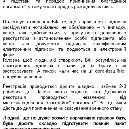
• підстави та порядок припинення благодійної
організації, у тому числі порядок розподілу активів.
Полегшує створення БФ те, що справжність підписів
засвідчувати нотаріально не обов’язково — у випадку,
якщо такі здійснюються у присутності державного
реєстратора із встановленням особи підписанта, або
якщо такі документи підписані кваліфікованим
електронним підписом та подаються в електронній
формі.
Головне, щоб люди, які створюють БФ, розумілись на
електронних підписах і знали, де їх брати і як
застосовувати. А також мали час на ці організаційно-
пошукові рішення.
Реєстрація проводиться досить швидко і займає 2-3
робочих дні. Також варто згадати, що Державна
реєстрація проводиться незалежно від
місцезнаходження благодійної організації. Всі ці зміни
діють до дня припинення чи скасування воєнного стану.
Людині, що не дуже розуміє нормативно-правову базу,
буде досить складно підготувати повний пакет