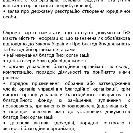
відсутність бенефіціарів, оскільки відсутній статутний
капітал та організація є неприбутковою);
• заява про державну реєстрацію створення юридичної
особи.
Окремо варто пам'ятати, що статутні документи БФ
мають містити інформацію, що визначена як обов'язкова
відповідно до Закону України «Про благодійну діяльність
та благодійні організації», а саме
• найменування благодійної організації;
• цілі та сфери благодійної діяльності;
• органи управління благодійної організації, їх склад,
компетенцію, порядок діяльності та прийняття ними
рішень;
• порядок призначення, обрання або затвердження
членів органів управління благодійної організації, крім
вищого органу управління благодійного товариства та
благодійного фонду, їх заміщення, зупинення їх
повноважень, припинення їх повноважень (відкликання);
• порядок внесення змін до установчих документів
благодійної організації;
• джерела активів (доходів), порядок контролю і
звітності благодійної організації;