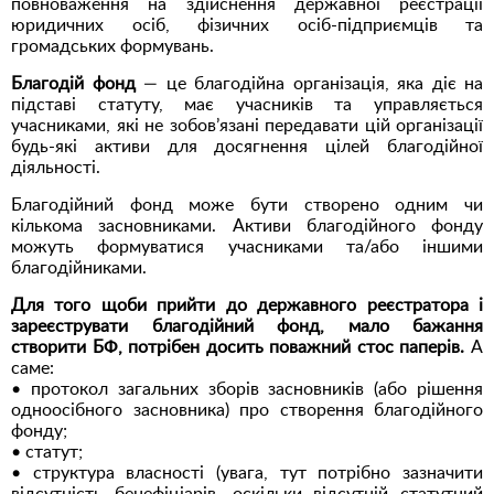
повноваження на здійснення державної реєстрації
юридичних осіб, фізичних осіб-підприємців та
громадських формувань.
Благодій фонд
— це благодійна організація, яка діє на
підставі статуту, має учасників та управляється
учасниками, які не зобов’язані передавати цій організації
будь-які активи для досягнення цілей благодійної
діяльності.
Благодійний фонд може бути створено одним чи
кількома засновниками. Активи благодійного фонду
можуть формуватися учасниками та/або іншими
благодійниками.
Для того щоби прийти до державного реєстратора і
зареєструвати благодійний фонд, мало бажання
створити БФ, потрібен досить поважний стос паперів.
А
саме:
• протокол загальних зборів засновників (або рішення
одноосібного засновника) про створення благодійного
фонду;
• статут;
• структура власності (увага, тут потрібно зазначити