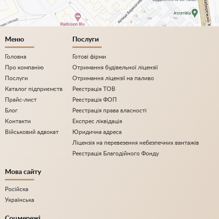
Меню
Послуги
Головна
Готові фірми
Про компанію
Отримання будівельної ліцензії
Послуги
Отримання ліцензії на паливо
Каталог підприємств
Реєстрація ТОВ
Прайс-лист
Реєстрація ФОП
Блог
Реєстрація права власності
Контакти
Експрес ліквідація
Військовий адвокат
Юридична адреса
Ліцензія на перевезення небезпечних вантажів
Реєстрація Благодійного Фонду
Мова сайту
Російска
Українська
Соцмережі