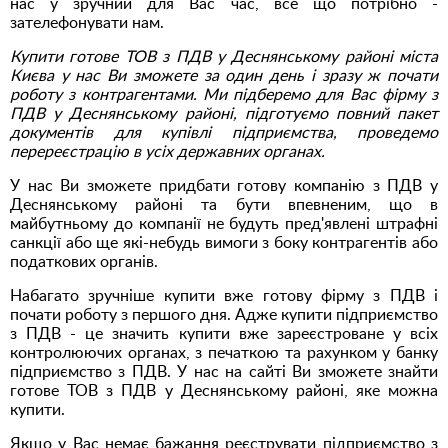
нас у зручний для Вас час, все що потрібно -
зателефонувати нам.
Купити готове ТОВ з ПДВ у Деснянському районі міста
Києва у нас Ви зможете за один день і зразу ж почати
роботу з контрагентами. Ми підберемо для Вас фірму з
ПДВ у Деснянському районі, підготуємо повний пакет
документів для купівлі підприємства, проведемо
перереєстрацію в усіх державних органах.
У нас Ви зможете придбати готову компанію з ПДВ у
Деснянському районі та бути впевненим, що в
майбутньому до компанії не будуть пред'явлені штрафні
санкції або ще які-небудь вимоги з боку контрагентів або
податкових органів.
Набагато зручніше купити вже готову фірму з ПДВ і
почати роботу з першого дня. Адже купити підприємство
з ПДВ - це значить купити вже зареєстроване у всіх
контролюючих органах, з печаткою та рахунком у банку
підприємство з ПДВ. У нас на сайті Ви зможете знайти
готове ТОВ з ПДВ у Деснянському районі, яке можна
купити.
Якщо у Вас немає бажання реєструвати підприємство з