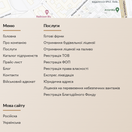
Меню
Послуги
Головна
Готові фірми
Про компанію
Отримання будівельної ліцензії
Послуги
Отримання ліцензії на паливо
Каталог підприємств
Реєстрація ТОВ
Прайс-лист
Реєстрація ФОП
Блог
Реєстрація права власності
Контакти
Експрес ліквідація
Військовий адвокат
Юридична адреса
Ліцензія на перевезення небезпечних вантажів
Реєстрація Благодійного Фонду
Мова сайту
Російска
Українська