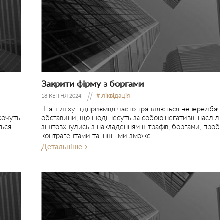
Закрити фірму з боргами
ліквідація
18 КВІТНЯ 2024
На шляху підприємця часто трапляються непередбач
хочуть
обставини, що іноді несуть за собою негативні насл
ться
зіштовхнулись з накладенням штрафів, боргами, про
контрагентами та інш., ми зможе...
Детальніше