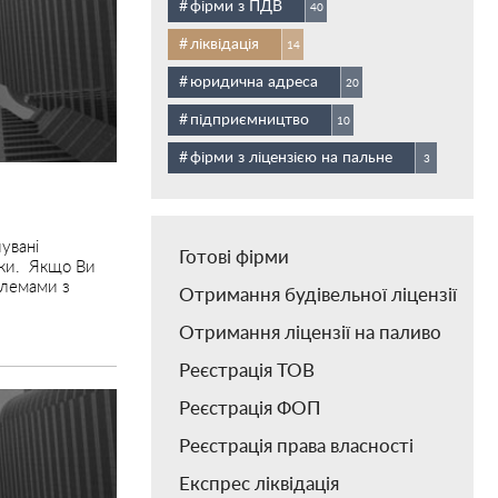
фірми з ПДВ
40
ліквідація
14
юридична адреса
20
підприємництво
10
фірми з ліцензією на пальне
3
увані
Готові фірми
ідки. Якщо Ви
блемами з
Отримання будівельної ліцензії
Отримання ліцензії на паливо
Реєстрація ТОВ
Реєстрація ФОП
Реєстрація права власності
Експрес ліквідація