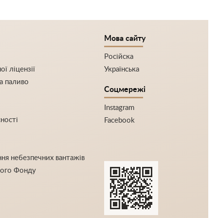
Мова сайту
Російска
ї ліцензії
Українська
а паливо
Соцмережі
Instagram
сності
Facebook
ння небезпечних вантажів
ного Фонду