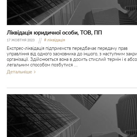
Ліквідація юридичної особи, ТОВ, ПП
ліквідація
17 ЖОВТНЯ 2023
Експрес-ліквідація підприємств передбачає передачу прав
управління від одного засновника до іншого, з наступним закр
організації. Здійснюється вона в досить стислий термін і є аб
легальним способом позбутися ...
Детальніше