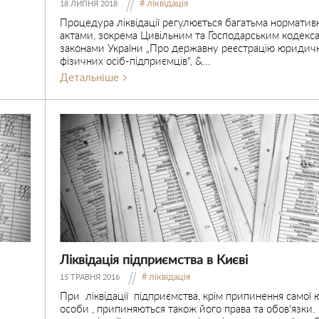
ліквідація
18 ЛИПНЯ 2018
Процедура ліквідації регулюється багатьма нормати
актами, зокрема Цивільним та Господарським кодекса
законами України „Про державну реєстрацію юридичн
фізичних осіб-підприємців", &...
Детальніше
Ліквідація підприємства в Києві
ліквідація
15 ТРАВНЯ 2016
При ліквідації підприємства, крім припинення самої
особи , припиняються також його права та обов'язки