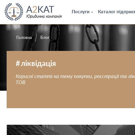
A
2
KAT
Послуги
Каталог підприє
Юридична компанія
Головна
Блог
ліквідація
Корисні статті на тему покупки, реєстрації та лік
ТОВ