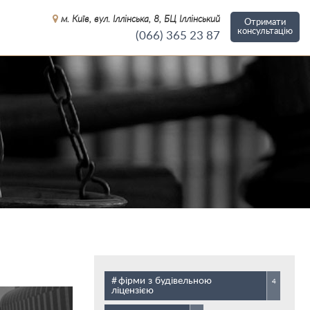
м. Київ, вул. Іллінська, 8, БЦ Іллінський
Отримати
консультацію
(066)
365 23 87
фірми з будівельною
4
ліцензією