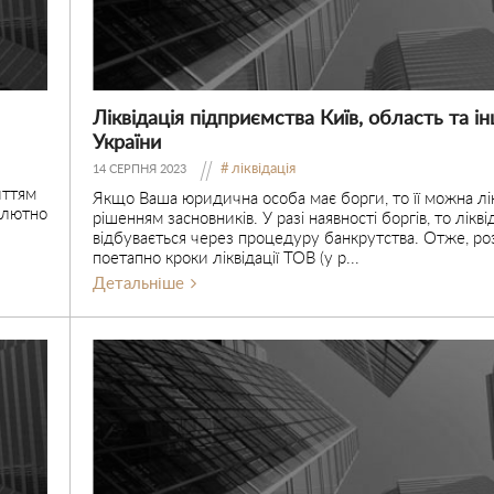
Ліквідація підприємства Київ, область та ін
України
ліквідація
14 СЕРПНЯ 2023
иттям
Якщо Ваша юридична особа має борги, то її можна лі
солютно
рішенням засновників. У разі наявності боргів, то лікві
відбувається через процедуру банкрутства. Отже, р
поетапно кроки ліквідації ТОВ (у р...
Детальніше