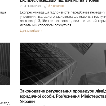
Експрес-ліквідація підприємства у Києві
ліквідація
31 БЕРЕЗНЯ 2023
вища
Експрес-ліквідація підприємств передбачає передачу
управління від одного засновника до іншого, з насту
б
організації. Здійснюється вона в досить стислий терм
легальним способом позбутися ...
Детальніше
Законодавче регулювання процедури ліквід
юридичної особи. Роз'яснення Міністерства
України
 метод