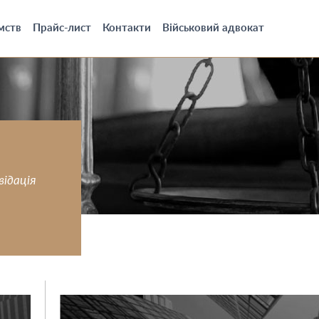
мств
Прайс-лист
Контакти
Військовий адвокат
відація