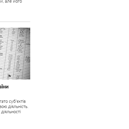
и, але його
аїни
ато суб'єктів
вою діяльність.
 діяльності