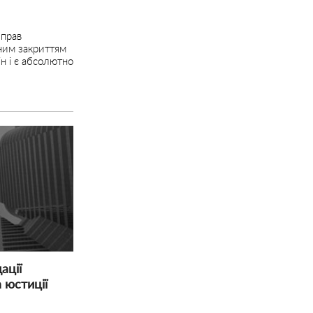
 прав
пним закриттям
ін і є абсолютно
ації
 юстиції