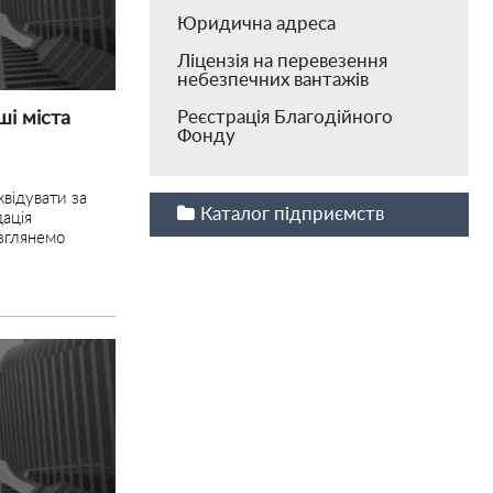
Юридична адреса
Ліцензія на перевезення
небезпечних вантажів
Реєстрація Благодійного
ші міста
Фонду
квідувати за
Каталог підприємств
дація
озглянемо