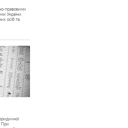
вно-правовими
ми України,
их осіб та
 юридичної
. При