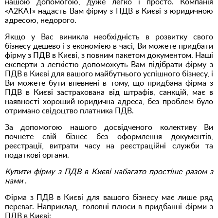
нашою допомогою, дуже легко і просто. Компанія
«А2КАТ» надасть Вам фірму з ПДВ в Києві з юридичною
адресою, недорого.
Якщо у Вас виникла необхідність в розвитку свого
бізнесу дешево і з економією в часі, Ви можете придбати
фірму з ПДВ в Києві, з повним пакетом документом. Наші
експерти з легкістю допоможуть Вам підібрати фірму з
ПДВ в Києві для вашого майбутнього успішного бізнесу, і
Ви можете бути впевнені в тому, що придбана фірма з
ПДВ в Києві застрахована від штрафів, санкцій, має в
наявності хороший юридична адреса, без проблем було
отримано свідоцтво платника ПДВ.
За допомогою нашого досвідченого колективу Ви
почнете свій бізнес без оформлення документів,
реєстрації, витрати часу на реєстраційні служби та
податкові органи.
Купити фірму з ПДВ в Києві набагато простіше разом з
нами
.
Фірма з ПДВ в Києві для вашого бізнесу має лише ряд
переваг. Наприклад, головні плюси в придбанні фірми з
ПДВ в Києві: