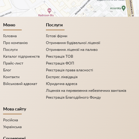
Меню
Послуги
Головна
Готові фірми
Про компанію
Отримання будівельної ліцензії
Послуги
Отримання ліцензії на паливо
Каталог підприємств
Реєстрація ТОВ
Прайс-лист
Реєстрація ФОП
Блог
Реєстрація права власності
Контакти
Експрес ліквідація
Військовий адвокат
Юридична адреса
Ліцензія на перевезення небезпечних вантажів
Реєстрація Благодійного Фонду
Мова сайту
Російска
Українська
Соцмережі