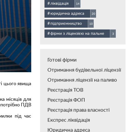
ліквідація
14
юридична адреса
20
підприємництво
10
фірми з ліцензією на пальне
3
Готові фірми
Отримання будівельної ліцензії
Отримання ліцензії на паливо
ті цього явища
Реєстрація ТОВ
ка місяців для
Реєстрація ФОП
х потрібно ПДВ
Реєстрація права власності
милки під час
Експрес ліквідація
Юридична адреса