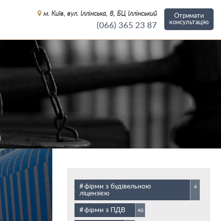
м. Київ, вул. Іллінська, 8, БЦ Іллінський
Отримати
консультацію
(066)
365 23 87
фірми з будівельною
4
ліцензією
фірми з ПДВ
40