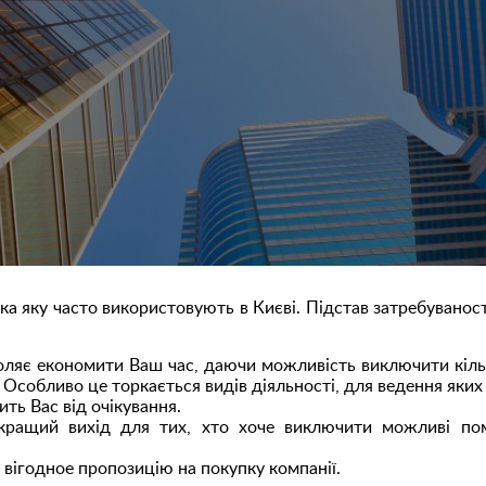
ка яку часто використовують в Києві. Підстав затребуванос
оляє економити Ваш час, даючи можливість виключити кіль
. Особливо це торкається видів діяльності, для ведення яки
ить Вас від очікування.
йкращий вихід для тих, хто хоче виключити можливі по
вігодное пропозицію на покупку компанії.