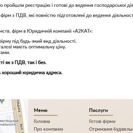
тю пройшли реєстрацію і готові до ведення господарської ді
ірм з ПДВ, які повністю підготовлені до ведення діяльнос
мств, фірм в Юридичній компанії «А2КАТ»:
ірму під будь-який вид діяльності.
аталозі мають оптимальну ціну.
тами.
і як з ПДВ, так і без.
ть хороший юридична адреса.
Меню
Послуги
Головна
Готові фірми
Про компанію
Отримання будівельно