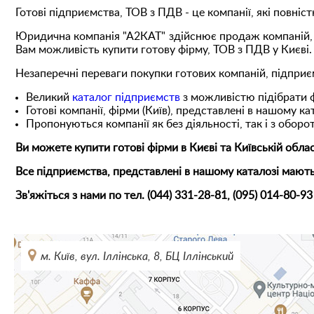
Готові підприємства, ТОВ з ПДВ - це компанії, які повніс
Юридична компанія "А2КАТ" здійснює продаж компаній, ф
Вам можливість купити готову фірму, ТОВ з ПДВ у Києві.
Незаперечні переваги покупки готових компаній, підприє
Великий
каталог підприємств
з можливістю підібрати ф
Готові компанії, фірми (Київ), представлені в нашому к
Пропонуються компанії як без діяльності, так і з оборо
Ви можете купити готові фірми в Києві та Київській област
Все підприємства, представлені в нашому каталозі маю
Зв'яжіться з нами по тел. (044) 331-28-81, (095) 014-80-93
м. Київ, вул. Іллінська, 8, БЦ Іллінський