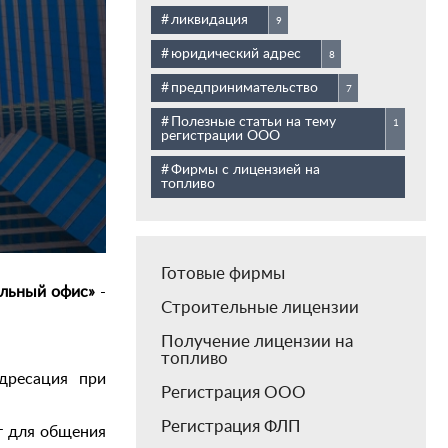
ликвидация
9
юридический адрес
8
предпринимательство
7
Полезные статьи на тему
1
регистрации ООО
Фирмы с лицензией на
топливо
Готовые фирмы
альный офис»
-
Строительные лицензии
Получение лицензии на
топливо
дресация при
Регистрация ООО
Регистрация ФЛП
т для общения