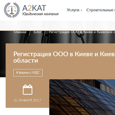
A
2
KAT
Услуги
Строительные
Юридическая компания
Главная
Блог
Регистрация ООО в Киеве и Киевской 
Регистрация ООО в Киеве и Кие
области
фирмы с НДС
21 ЯНВАРЯ 2017