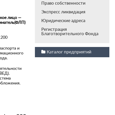
Право собственности
Экспресс ликвидация
кое лицо —
Юридические адреса
иматель(ФЛП)
Регистрация
Благотворительного Фонда
1200
паспорта и
Каталог предприятий
икационного
ода.
ятельности
ВЕД).
стема
обложения.