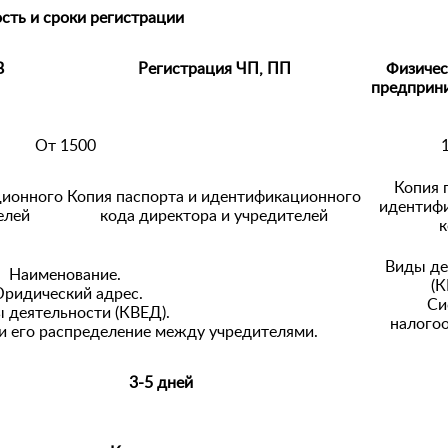
сть и сроки регистрации
В
Регистрация ЧП, ПП
Физичес
предприн
От 1500
Копия 
ционного
Копия паспорта и идентификационного
идентиф
елей
кода директора и учредителей
к
Виды де
Наименование.
(К
ридический адрес.
Си
 деятельности (КВЕД).
налого
и его распределение между учредителями.
3-5 дней