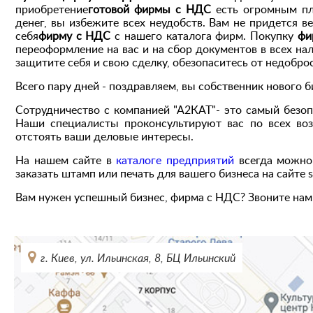
приобретение
готовой фирмы с НДС
есть огромным пл
денег, вы избежите всех неудобств. Вам не придется в
себя
фирму с НДС
с нашего каталога фирм. Покупку
фи
переоформление на вас и на сбор документов в всех на
защитите себя и свою сделку, обезопаситесь от недобр
Всего пару дней - поздравляем, вы собственник нового б
Сотрудничество с компанией "А2КАТ"- это самый безо
Наши специалисты проконсультируют вас по всех воз
отстоять ваши деловые интересы.
На нашем сайте в
каталоге предприятий
всегда можно
заказать штамп или печать для вашего бизнеса на сайте s
Вам нужен успешный бизнес, фирма с НДС? Звоните нам
г. Киев, ул. Ильинская, 8, БЦ Ильинский