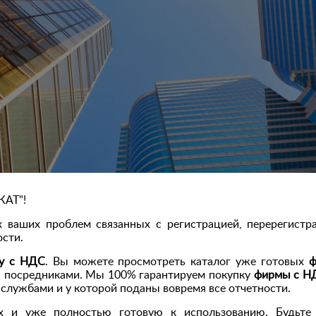
КАТ"!
ваших проблем связанных с регистрацией, перерегистр
сти.
у с НДС
. Вы можете просмотреть каталог уже готовых
ф
ся посредниками. Мы 100% гарантируем покупку
фирмы с Н
службами и у которой поданы вовремя все отчетности.
 и уже полностью готовую к использованию. Будьте 