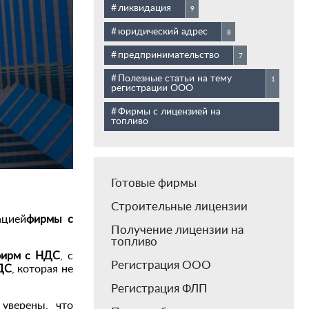
ликвидация
9
юридический адрес
8
предпринимательство
7
Полезные статьи на тему
1
регистрации ООО
Фирмы с лицензией на
топливо
Готовые фирмы
Строительные лицензии
ацией
фирмы с
Получение лицензии на
топливо
ирм с НДС
, с
Регистрация ООО
ДС
, которая не
Регистрация ФЛП
уверены, что