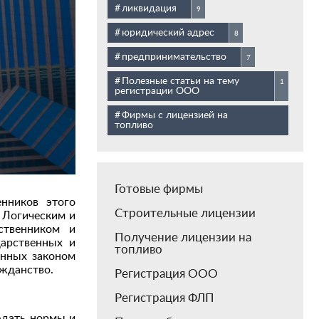
ликвидация
9
юридический адрес
8
предпринимательство
7
Полезные статьи на тему
1
регистрации ООО
Фирмы с лицензией на
топливо
Готовые фирмы
енников этого
Строительные лицензии
 Логическим и
ственником и
Получение лицензии на
дарственных и
топливо
енных законом
ажданство.
Регистрация ООО
Регистрация ФЛП
юдать нормы и