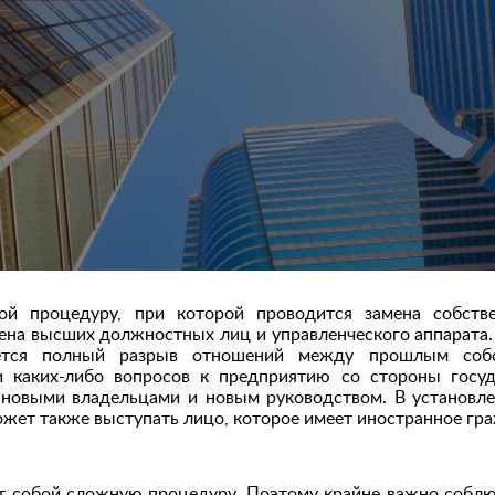
ой процедуру, при которой проводится замена собств
ена высших должностных лиц и управленческого аппарата.
яется полный разрыв отношений между прошлым соб
ии каких-либо вопросов к предприятию со стороны госу
 новыми владельцами и новым руководством. В установл
жет также выступать лицо, которое имеет иностранное гр
ет собой сложную процедуру. Поэтому крайне важно собл