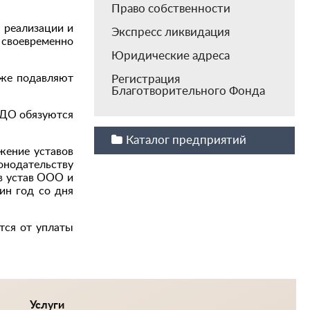
Право собственности
 реализации и
Экспресс ликвидация
 своевременно
Юридические адреса
кже подавляют
Регистрация
Благотворительного Фонда
ОДО обязуются
Каталог предприятий
жение уставов
онодательству
 в устав ООО и
ин год со дня
тся от уплаты
Услуги