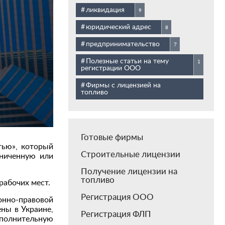
ликвидация
9
юридический адрес
8
предпринимательство
7
Полезные статьи на тему
1
регистрации ООО
Фирмы с лицензией на
топливо
Готовые фирмы
тью», который
Строительные лицензии
аниченную или
Получение лицензии на
топливо
рабочих мест.
Регистрация ООО
онно-правовой
ны в Украине,
Регистрация ФЛП
олнительную